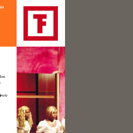
SH
 dem
e
�nste