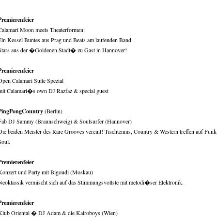
Premierenfeier
Calamari Moon meets Theaterformen:
Ein Kessel Buntes aus Prag und Beats am laufenden Band.
Stars aus der �Goldenen Stadt� zu Gast in Hannover!
Premierenfeier
Open Calamari Suite Spezial
mit Calamari�s own DJ Razfaz & special guest
PingPongCountry
(Berlin)
Fab DJ Sammy (Braunschweig) & Soulsurfer (Hannover)
Die beiden Meister des Rare Grooves vereint! Tischtennis, Country & Western treffen auf Fun
Soul.
Premierenfeier
Konzert und Party mit Bigoudi (Moskau)
Neoklassik vermischt sich auf das Stimmungsvollste mit melodi�ser Elektronik.
Premierenfeier
Klub Oriental � DJ Adam & die Kairoboys (Wien)