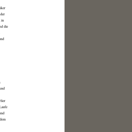
iker
 der
 in
nd die
s
und
a
 und
Hier
 Laufe
 und
 dem