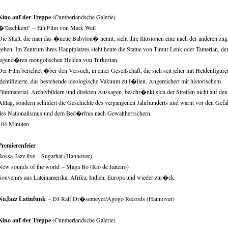
Kino auf der Treppe
(Cumberlandsche Galerie)
�Taschkent" – Ein Film von Mark Weil
Die Stadt, die man das �neue Babylon� nennt, sieht ihre Illusionen eine nach der anderen zu
gehen. Im Zentrum ihres Hauptplatzes steht heute die Statue von Timur Lenk oder Tamerlan, d
legend�ren mongolischen Helden von Turkestan.
Der Film berichtet �ber den Versuch, in einer Gesellschaft, die sich seit jeher mit Heldenfigure
identifizierte, das bestehende ideologische Vakuum zu f�llen. Angereichert mit historischem
Filmmaterial, Archivbildern und direkten Aussagen, beschr�nkt sich der Streifen nicht auf den
Alltag, sondern schildert die Geschichte des vergangenen Jahrhunderts und warnt vor den Gefa
des Nationalismus und dem Bed�rfnis nach Gewaltherrschern.
104 Minuten.
Premierenfeier
Bossa-Jazz live – Sugarhat (Hannover)
New sounds of the world – Maga Bo (Rio de Janeiro)
Souvenirs aus Lateinamerika, Afrika, Indien, Europa und wieder zur�ck.
NuJazz Latinfunk
– DJ Ralf Dr�semeyer/Agogo Records (Hannover)
Kino auf der Treppe
(Cumberlandsche Galerie)