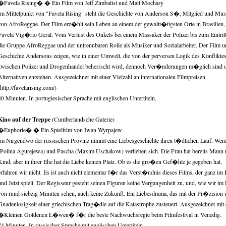
�Favela Rising� � Ein Film von Jeff Zimbalist und Matt Mochary
Im Mittelpunkt von "Favela Rising" steht die Geschichte von Anderson S�, Mitglied und Mus
von AfroReggae. Der Film erz�hlt sein Leben an einem der gewaltt�tigsten Orte in Brasilien,
Favela Vig�rio Geral: Vom Verlust des Onkels bei einem Massaker der Polizei bis zum Eintritt
die Gruppe AfroReggae und der untrennbaren Rolle als Musiker und Sozialarbeiter. Der Film u
Geschichte Andersons zeigen, wie in einer Umwelt, die von der perversen Logik des Konflikte
zwischen Polizei und Drogenhandel beherrscht wird, dennoch Ver�nderungen m�glich sind 
Alternativen entstehen. Ausgezeichnet mit einer Vielzahl an internationalen Filmpreisen.
(http://favelarising.com/)
80 Minuten. In portugiesischer Sprache mit englischen Untertiteln.
Kino auf der Treppe
(Cumberlandsche Galerie)
�Euphorie� � Ein Spielfilm von Iwan Wyrpajew
Im Nirgendwo der russischen Provinz nimmt eine Liebesgeschichte ihren t�dlichen Lauf. Wer
(Polina Agurejewa) und Pascha (Maxim Uschakow) verlieben sich. Die Frau hat bereits Mann
Kind, aber in ihrer Ehe hat die Liebe keinen Platz. Ob es die gro�en Gef�hle je gegeben hat,
erfahren wir nicht. Es ist auch nicht elementar f�r das Verst�ndnis dieses Films, der ganz im 
und Jetzt spielt. Der Regisseur gesteht seinen Figuren keine Vergangenheit zu, und, wie wir im
von rund siebzig Minuten sehen, auch keine Zukunft. Ein Liebesdrama, das mit der Pr�zision
Gnadenlosigkeit einer griechischen Trag�die auf die Katastrophe zusteuert. Ausgezeichnet mit
�Kleinen Goldenen L�wen� f�r die beste Nachwuchsregie beim Filmfestival in Venedig.
74 Minuten. In russischer Sprache mit englischen Untertiteln.