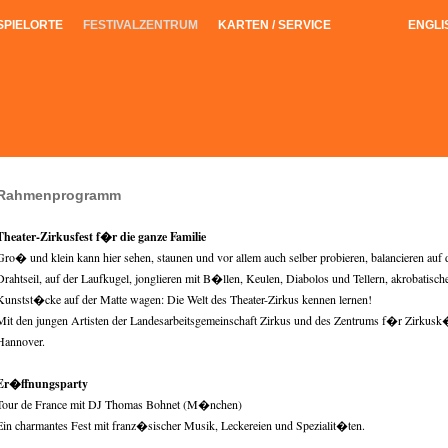
SPIELORTE
FESTIVALZENTRUM
KARTEN / SERVICE
ENGLI
Rahmenprogramm
Theater-Zirkusfest f�r die ganze Familie
Gro� und klein kann hier sehen, staunen und vor allem auch selber probieren, balancieren auf
Drahtseil, auf der Laufkugel, jonglieren mit B�llen, Keulen, Diabolos und Tellern, akrobatisch
Kunstst�cke auf der Matte wagen: Die Welt des Theater-Zirkus kennen lernen!
Mit den jungen Artisten der Landesarbeitsgemeinschaft Zirkus und des Zentrums f�r Zirkusk
Hannover.
Er�ffnungsparty
Tour de France mit DJ Thomas Bohnet (M�nchen)
Ein charmantes Fest mit franz�sischer Musik, Leckereien und Spezialit�ten.