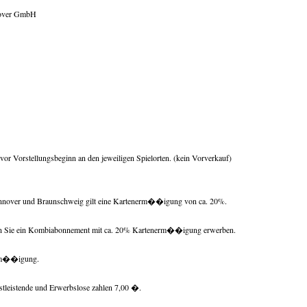
nover GmbH
r Vorstellungsbeginn an den jeweiligen Spielorten. (kein Vorverkauf)
nnover und Braunschweig gilt eine Kartenerm��igung von ca. 20%.
n Sie ein Kombiabonnement mit ca. 20% Kartenerm��igung erwerben.
Erm��igung.
stleistende und Erwerbslose zahlen 7,00 �.