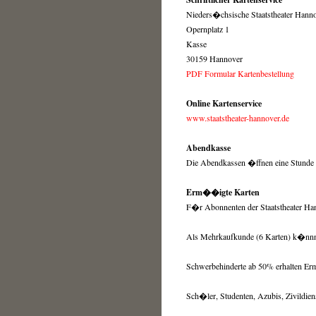
Nieders�chsische Staatstheater Han
Opernplatz 1
Kasse
30159 Hannover
PDF Formular Kartenbestellung
Online Kartenservice
www.staatstheater-hannover.de
Abendkasse
Die Abendkassen �ffnen eine Stunde vo
Erm��igte Karten
F�r Abonnenten der Staatstheater Ha
Als Mehrkaufkunde (6 Karten) k�nn
Schwerbehinderte ab 50% erhalten 
Sch�ler, Studenten, Azubis, Zivildien