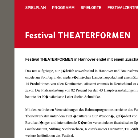
SPIELPLAN
PROGRAMM
SPIELORTE
FESTIVALZENT
Festival THEATERFORMEN in Hannover endet mit einem Zuscha
Das neu aufgelegte, nun j�hrlich abwechselnd in Hannover und Braunschw
endete am Sonntag in der nieders�chsischen Landeshauptstadt mit einem Zu
14 Produktionen von allen Kontinenten, allesamt erstmals in Deutschland zu 
zuvor. Die Platzauslastung von 82 Prozent bei den 43 Hauptveranstaltungen is
betonte der K�nstlerische Leiter Stefan Schmidtke.
Mit den zahlreichen Veranstaltungen des Rahmenprogramms erreichte das Fest
Theaterwerkstatt unter dem Titel �Culture is Our Weapon�, gef�rdert von d
Berufsanf�nger und internationale K�nstler verschiedener theatralischer 
Goethe-Institut, Stiftung Niedersachsen, Klosterkammer Hannover, TUI-Sti
weitere Institutionen das Festival.