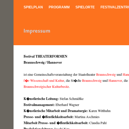
SPIELPLAN
PROGRAMM
SPIELORTE
FESTIVALZENT
Festival THEATERFORMEN
Braunschweig / Hannover
ist eine Gemeinschaftsveranstaltung der Staatstheater
Braunschweig
und
Hann
f�r Wissenschaft und Kultur
, die St�dte
Braunschweig
und
Hannover
, die
Braunschweigischer Kulturbesitz
.
K�nstlerische Leitung:
Stefan Schmidtke
Festivalmanagement:
Eberhard Wagner
K�nstlerische Mitarbeit und Dramaturgie:
Karen Witthuhn
Presse- und �ffentlichkeitsarbeit:
Martina Aschmies
Mitarbeit Presse- und �ffentlichkeitsarbeit:
Claudia Pahl
Produktionsleitung:
Joschi Neu