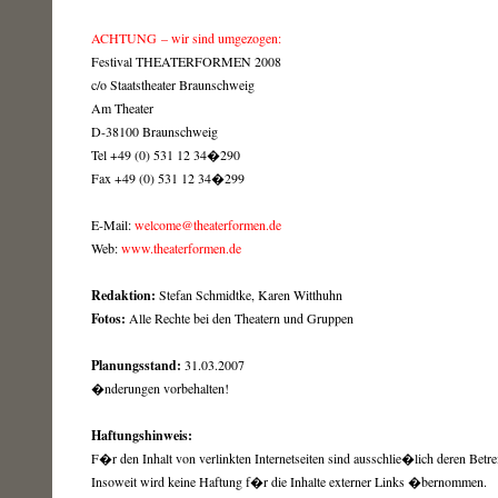
ACHTUNG – wir sind umgezogen:
Festival THEATERFORMEN 2008
c/o Staatstheater Braunschweig
Am Theater
D-38100 Braunschweig
Tel +49 (0) 531 12 34�290
Fax +49 (0) 531 12 34�299
E-Mail:
welcome@theaterformen.de
Web:
www.theaterformen.de
Redaktion:
Stefan Schmidtke, Karen Witthuhn
Fotos:
Alle Rechte bei den Theatern und Gruppen
Planungsstand:
31.03.2007
�nderungen vorbehalten!
Haftungshinweis:
F�r den Inhalt von verlinkten Internetseiten sind ausschlie�lich deren Betrei
Insoweit wird keine Haftung f�r die Inhalte externer Links �bernommen.