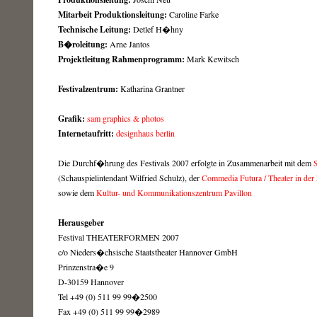
Mitarbeit Produktionsleitung:
Caroline Farke
Technische Leitung:
Detlef H�hny
B�roleitung:
Arne Jantos
Projektleitung Rahmenprogramm:
Mark Kewitsch
Festivalzentrum:
Katharina Grantner
Grafik:
sam graphics & photos
Internetaufritt:
designhaus berlin
Die Durchf�hrung des Festivals 2007 erfolgte in Zusammenarbeit mit dem
S
(Schauspielintendant Wilfried Schulz), der
Commedia Futura / Theater in d
sowie dem
Kultur- und Kommunikationszentrum Pavillon
Herausgeber
Festival THEATERFORMEN 2007
c/o Nieders�chsische Staatstheater Hannover GmbH
Prinzenstra�e 9
D-30159 Hannover
Tel +49 (0) 511 99 99�2500
Fax +49 (0) 511 99 99�2989