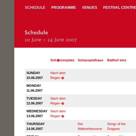
SCHEDULE
PROGRAMME
VENUES
FESTIVAL CENTR
Sch�tzenplatz
Schauspielhaus
Ballhof eins
SUNDAY
Nach dem
10.06.2007
Regen �
MONDAY
11.06.2007
TUESDAY
Nach dem
12.06.2007
Regen �
WEDNESDAY
Nach dem
13.06.2007
Regen �
THURSDAY
Der
Songs of the
14.06.2007
Weltverbesserer
Dragons