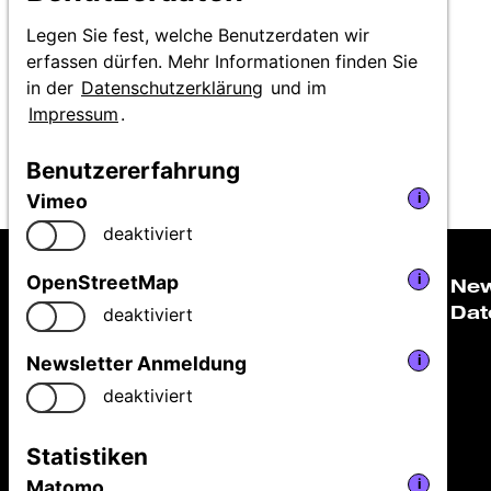
Legen Sie fest, welche Benutzerdaten wir
erfassen dürfen. Mehr Informationen finden Sie
in der
Datenschutzerklärung
und im
Impressum
.
Benutzererfahrung
Vimeo
i
deaktiviert
OpenStreetMap
i
Ne
Dat
deaktiviert
Niedersächsische Staatstheater Hannover GmbH
Newsletter Anmeldung
i
Festival Theaterformen
deaktiviert
Ballhofplatz 5
30159 Hannover
Statistiken
Fon
+49 511 9999 2500
Matomo
i
welcome@theaterformen.de