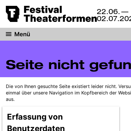
Zum
22.06.
— 
22.
Hauptinhalt
02.07.20
Juni
springen
bis
2.
Menü
Juli
2023,
Hannover
Seite nicht gefu
Die von Ihnen gesuchte Seite existiert leider nicht. Vers
einmal über unsere Navigation im Kopfbereich der Webs
aus.
Erfassung von
Benutzerdaten