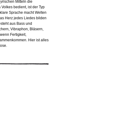
yrischen Mitteln die
olkes bedient, ist der Typ
 klare Sprache macht Welten
as Herz jedes Liedes bilden
besteht aus Bass und
chern, Vibraphon, Bläsern,
wenn Fertigkeit,
sammenkommen. Hier ist alles
ose.