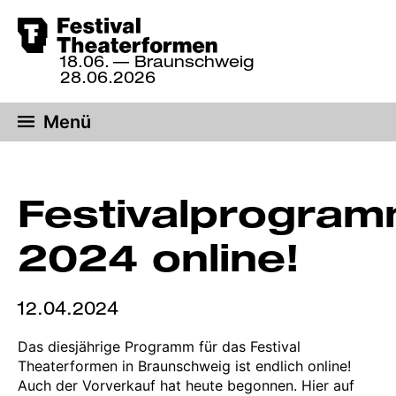
Zum
18.06.
— Braunschweig
Hauptinhalt
18.
28.06.2026
bis
springen
28.
Menü
Juni
2026,
Braunschweig
Festivalprogra
2024 online!
12.04.2024
Das diesjährige Programm für das Festival
Theaterformen in Braunschweig ist endlich online!
Auch der Vorverkauf hat heute begonnen. Hier auf