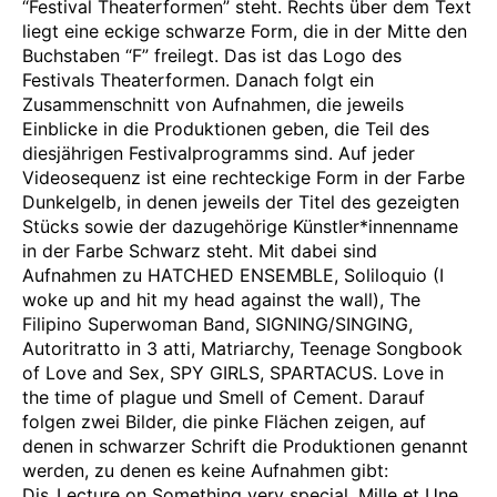
“Festival Theaterformen” steht. Rechts über dem Text
liegt eine eckige schwarze Form, die in der Mitte den
Buchstaben “F” freilegt. Das ist das Logo des
Festivals Theaterformen. Danach folgt ein
Zusammenschnitt von Aufnahmen, die jeweils
Einblicke in die Produktionen geben, die Teil des
diesjährigen Festivalprogramms sind. Auf jeder
Videosequenz ist eine rechteckige Form in der Farbe
Dunkelgelb, in denen jeweils der Titel des gezeigten
Stücks sowie der dazugehörige Künstler*innenname
in der Farbe Schwarz steht. Mit dabei sind
Aufnahmen zu HATCHED ENSEMBLE, Soliloquio (I
woke up and hit my head against the wall), The
Filipino Superwoman Band, SIGNING/SINGING,
Autoritratto in 3 atti, Matriarchy, Teenage Songbook
of Love and Sex, SPY GIRLS, SPARTACUS. Love in
the time of plague und Smell of Cement. Darauf
folgen zwei Bilder, die pinke Flächen zeigen, auf
denen in schwarzer Schrift die Produktionen genannt
werden, zu denen es keine Aufnahmen gibt:
Dis_Lecture on Something very special, Mille et Une