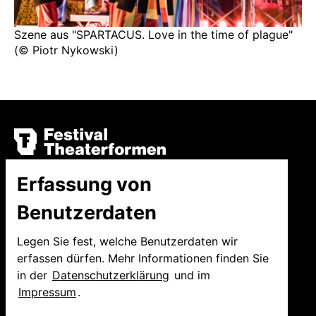
Szene aus "SPARTACUS. Love in the time of plague"
(© Piotr Nykowski)
Niedersächsische
Erfassung von
Staatstheater Hannover
Benutzerdaten
GmbH
Festival Theaterformen
Legen Sie fest, welche Benutzerdaten wir
Ballhofplatz 5
erfassen dürfen. Mehr Informationen finden Sie
30159 Hannover
in der
Datenschutzerklärung
und im
Fon
+49 511 9999 2500
Impressum
.
welcome@theaterformen.de