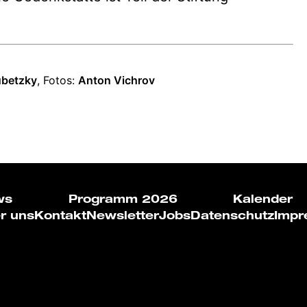
ubetzky
, Fotos:
Anton Vichrov
ws
Programm 2026
Kalender
r uns
Kontakt
Newsletter
Jobs
Datenschutz
Impr