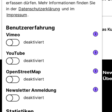
erfassen dürfen. Mehr Informationen finden Sie
niedersächsische Gedenkstätten.
in der
Datenschutzerklärung
und im
Impressum
.
Angaben
Benutzererfahrung
Mit:
Martina Staats, Prof. Dr. Gerd Biegel, Dr. Thomas K
zur
Vimeo
i
Produktion
deaktiviert
YouTube
i
deaktiviert
OpenStreetMap
i
Ne
Übe
deaktiviert
Niedersächsische Staatstheater Hannover GmbH
Newsletter Anmeldung
i
Festival Theaterformen
deaktiviert
Ballhofplatz 5
30159 Hannover
Statistiken