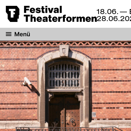
18.06.
— 
18.
Zum
28.06.20
bis
Hauptinhalt
28.
springen
Juni
Menü
2026,
Braunschweig