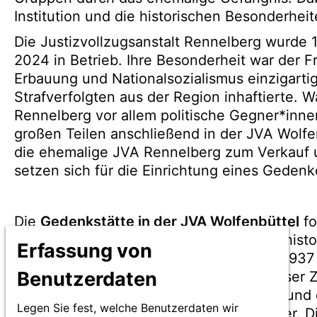
Institution und die historischen Besonderhe
Die Justizvollzugsanstalt Rennelberg wurde 
2024 in Betrieb. Ihre Besonderheit war der Fr
Erbauung und Nationalsozialismus einzigartig
Strafverfolgten aus der Region inhaftierte.
Rennelberg vor allem politische Gegner*innen 
großen Teilen anschließend in der JVA Wolfe
die ehemalige JVA Rennelberg zum Verkauf u
setzen sich für die Einrichtung eines Geden
Die
Gedenkstätte in der JVA Wolfenbüttel
fo
Strafvollzug im Nationalsozialismus. Am hist
Erfassung von
Strafgefängnisses Wolfenbüttel, in dem 1937 
Benutzerdaten
erinnert sie an die Rolle der Justiz in dieser
die Erinnerungskultur sowie der Kontakt un
Legen Sie fest, welche Benutzerdaten wir
ehemaliger Inhaftierter und Hingerichteter. Di