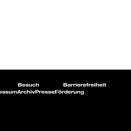
Besuch
Barrierefreiheit
essum
Archiv
Presse
Förderung