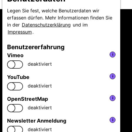
Legen Sie fest, welche Benutzerdaten wir
erfassen dürfen. Mehr Informationen finden Sie
in der
Datenschutzerklärung
und im
Impressum
.
Niedersächsische
Benutzererfahrung
Staatstheater Hannover
Vimeo
i
GmbH
Festival Theaterformen
deaktiviert
Ballhofplatz 5
30159 Hannover
YouTube
i
Fon
+49 511 9999 2500
deaktiviert
welcome@theaterformen.de
OpenStreetMap
i
deaktiviert
Facebook
Vimeo
Instagram
Newsletter Anmeldung
i
News
Programm 2026
deaktiviert