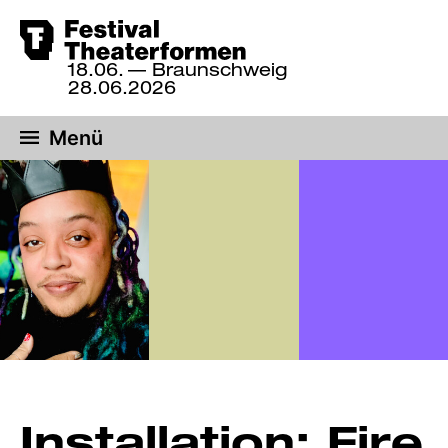
Zum
18.06.
— Braunschweig
Hauptinhalt
18.
28.06.2026
bis
springen
28.
Menü
Juni
2026,
Braunschweig
Installation: Fire