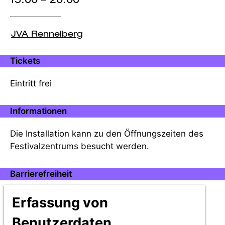
JVA Rennelberg
Tickets
Eintritt frei
Informationen
Die Installation kann zu den Öffnungszeiten des
Festivalzentrums besucht werden.
Barrierefreiheit
Infos zur Barrierefreiheit unter dem folgenden
Erfassung von
Link:
Barrierefreiheit
Benutzerdaten