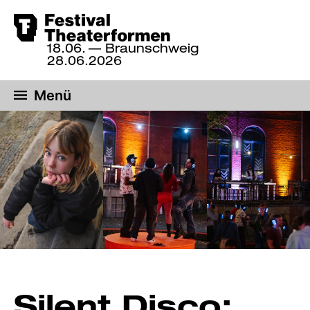
Zum
18.06.
— Braunschweig
Hauptinhalt
18.
28.06.2026
bis
springen
28.
Menü
Juni
2026,
Braunschweig
Silent Disco: