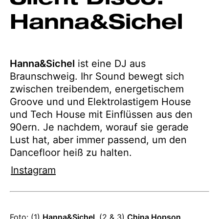
Hanna&Sichel
Hanna&Sichel
ist eine DJ aus
Braunschweig. Ihr Sound bewegt sich
zwischen treibendem, energetischem
Groove und und Elektrolastigem House
und Tech House mit Einflüssen aus den
90ern. Je nachdem, worauf sie gerade
Lust hat, aber immer passend, um den
Dancefloor heiß zu halten.
Instagram
Angaben
Foto: (1)
Hanna&Sichel
, (2 & 3)
China Hopson