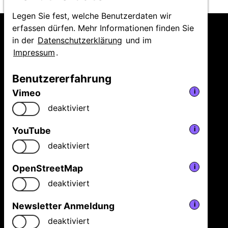
Legen Sie fest, welche Benutzerdaten wir
erfassen dürfen. Mehr Informationen finden Sie
in der
Datenschutzerklärung
und im
Impressum
.
Niedersächsische
Benutzererfahrung
Staatstheater Hannover
Vimeo
i
GmbH
Festival Theaterformen
deaktiviert
Ballhofplatz 5
30159 Hannover
YouTube
i
Fon
+49 511 9999 2500
deaktiviert
welcome@theaterformen.de
OpenStreetMap
i
deaktiviert
Facebook
Vimeo
Instagram
Newsletter Anmeldung
i
News
Programm 2026
deaktiviert