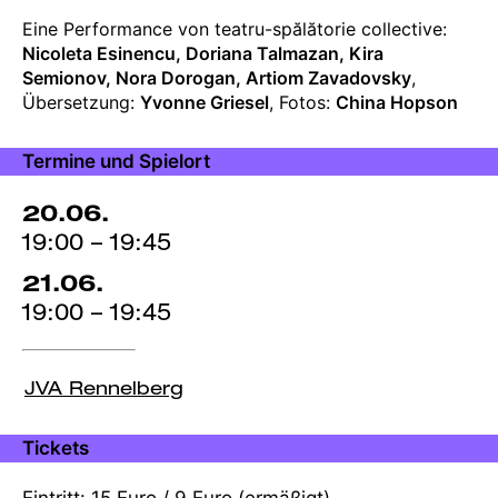
Angaben
Eine Performance von teatru-spălătorie collective:
zur
Nicoleta Esinencu, Doriana Talmazan, Kira
Produktion
Semionov, Nora Dorogan, Artiom Zavadovsky
,
Übersetzung:
Yvonne Griesel
, Fotos:
China Hopson
Termine und Spielort
20.06.
19:00 – 19:45
21.06.
19:00 – 19:45
JVA Rennelberg
Tickets