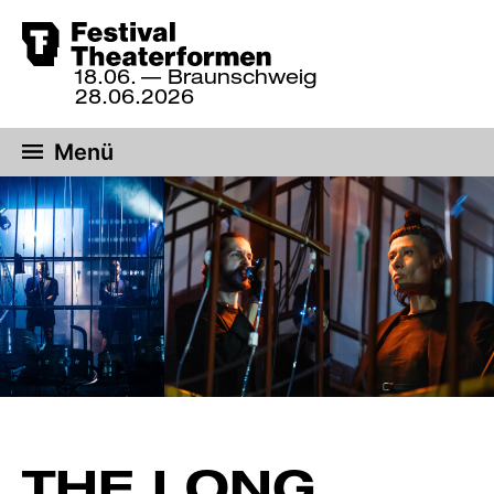
Zum
18.06.
— Braunschweig
Hauptinhalt
18.
28.06.2026
bis
springen
28.
Menü
Juni
2026,
Braunschweig
THE LONG