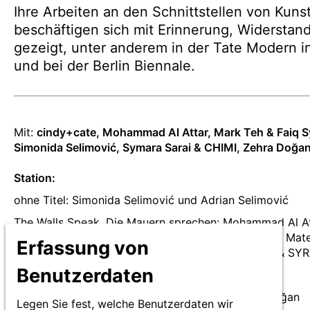
Ihre Arbeiten an den Schnittstellen von Kuns
beschäftigen sich mit Erinnerung, Widerstand
gezeigt, unter anderem in der Tate Modern 
und bei der Berlin Biennale.
Angaben
Mit:
cindy+cate, Mohammad Al Attar, Mark Teh & Faiq S
zur
Simonida Selimović, Symara Sarai & CHIMI, Zehra Doğa
Produktion
Station:
ohne Titel: Simonida Selimović und Adrian Selimović
The Walls Speak. Die Mauern sprechen: Mohammad Al Att
deutsche Übersetzung: Günter Orth, dank an: Amer Mate
Erfassung von
Studio, Tawfik Sabouni und Anne-Marie McManus & SY
Benutzerdaten
Lobelia Erinus: cindy+cate
A Letter from Exile to Rennelberg Prison: Zehra Doğan
Legen Sie fest, welche Benutzerdaten wir