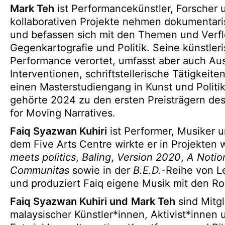
Mark Teh
ist Performancekünstler, Forscher u
kollaborativen Projekte nehmen dokumentari
und befassen sich mit den Themen und Verfl
Gegenkartografie und Politik. Seine künstleri
Performance verortet, umfasst aber auch Auss
Interventionen, schriftstellerische Tätigkeite
einen Masterstudiengang in Kunst und Politi
gehörte 2024 zu den ersten Preisträgern des
for Moving Narratives.
Faiq Syazwan Kuhiri
ist Performer, Musiker u
dem Five Arts Centre wirkte er in Projekten 
meets politics
,
Baling
,
Version 2020
,
A Notio
Communitas
sowie in der
B.E.D.
-Reihe von L
und produziert Faiq eigene Musik mit den R
Faiq Syazwan Kuhiri und
Mark Teh
sind Mitgl
malaysischer Künstler*innen, Aktivist*innen 