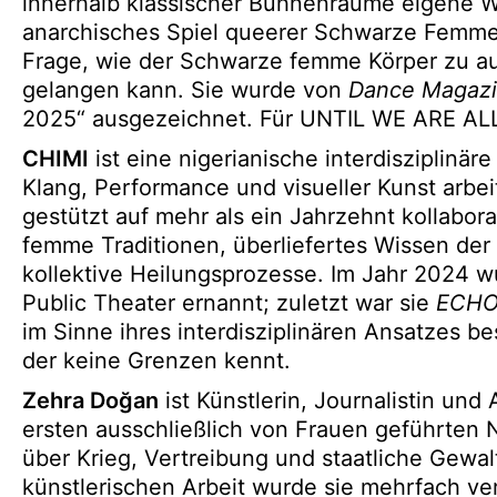
innerhalb klassischer Bühnenräume eigene We
anarchisches Spiel queerer Schwarze Femmes b
Frage, wie der Schwarze femme Körper zu a
gelangen kann. Sie wurde von
Dance Magaz
2025“ ausgezeichnet. Für UNTIL WE ARE AL
CHIMI
ist eine nigerianische interdisziplinäre
Klang, Performance und visueller Kunst arbei
gestützt auf mehr als ein Jahrzehnt kollabora
femme Traditionen, überliefertes Wissen der 
kollektive Heilungsprozesse. Im Jahr 2024 
Public Theater ernannt; zuletzt war sie
ECHO 
im Sinne ihres interdisziplinären Ansatzes b
der keine Grenzen kennt.
Zehra Doğan
ist Künstlerin, Journalistin und
ersten ausschließlich von Frauen geführten N
über Krieg, Vertreibung und staatliche Gewalt
künstlerischen Arbeit wurde sie mehrfach verfo