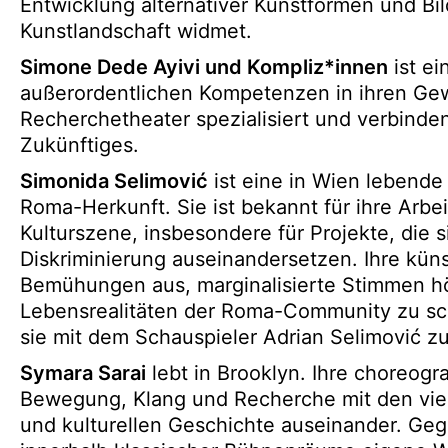
Entwicklung alternativer Kunstformen und Bi
Kunstlandschaft widmet.
Simone Dede Ayivi und Kompliz*innen
ist ei
außerordentlichen Kompetenzen in ihren Gewe
Recherchetheater spezialisiert und verbind
Zukünftiges.
Simonida Selimović
ist eine in Wien lebende
Roma-Herkunft. Sie ist bekannt für ihre Arbei
Kulturszene, insbesondere für Projekte, die 
Diskriminierung auseinandersetzen. Ihre küns
Bemühungen aus, marginalisierte Stimmen hö
Lebensrealitäten der Roma-Community zu sc
sie mit dem Schauspieler Adrian Selimović 
Symara Sarai
lebt in Brooklyn. Ihre choreogra
Bewegung, Klang und Recherche mit den viel
und kulturellen Geschichte auseinander. Gege