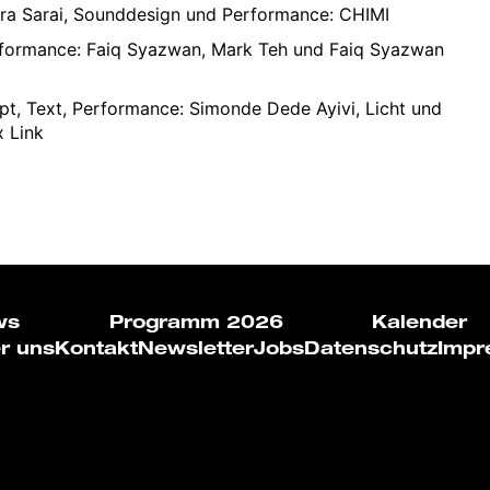
ra Sarai, Sounddesign und Performance: CHIMI
erformance: Faiq Syazwan, Mark Teh und Faiq Syazwan
pt, Text, Performance: Simonde Dede Ayivi, Licht und
x Link
ws
Programm 2026
Kalender
r uns
Kontakt
Newsletter
Jobs
Datenschutz
Impr