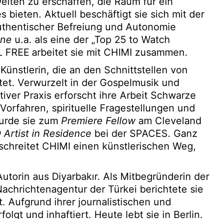
lten zu erschaffen, die Raum für ein
ieten. Aktuell beschäftigt sie sich mit der
uthentischer Befreiung und Autonomie
ine
u.a. als eine der „Top 25 to Watch
L FREE
arbeitet sie mit CHIMI zusammen.
 Künstlerin, die an den Schnittstellen von
tet. Verwurzelt in der Gospelmusik und
tiver Praxis erforscht ihre Arbeit Schwarze
Vorfahren, spirituelle Fragestellungen und
wurde sie zum
Premiere Fellow
am Cleveland
Artist in Residence
bei der SPACES. Ganz
eschreitet CHIMI einen künstlerischen Weg,
 Autorin aus Diyarbakır. Als Mitbegründerin der
achrichtenagentur der Türkei berichtete sie
. Aufgrund ihrer journalistischen und
lgt und inhaftiert. Heute lebt sie in Berlin.