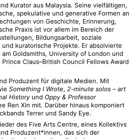
nd Kurator aus Malaysia. Seine vielfältigen,
sche, spekulative und generative Formen an
echtungen von Geschichte, Erinnerung,
sche Praxis ist vor allem im Bereich der
tellungen, Bildungsarbeit, soziale
n und kuratorische Projekte. Er absolvierte
k am Goldsmiths, University of London und
 Prince Claus–British Council Fellows Award
nd Produzent für digitale Medien. Mit
wie
Something I Wrote
,
2-minute solos – art
nal History
und
Oppy & Professor
ee Ren Xin mit. Darüber hinaus komponiert
ockbands Terrer und Sandy Eye.
ieder des Five Arts Centre, eines Kollektivs
und Produzent*innen, das sich der