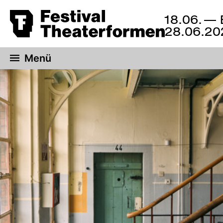
18.06.
— 
18.
Zum
28.06.20
bis
Hauptinhalt
28.
springen
Juni
Menü
2026,
Braunschweig