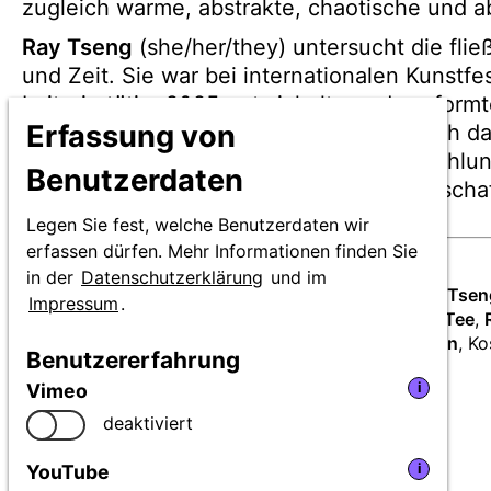
zugleich warme, abstrakte, chaotische und a
Ray Tseng
(she/her/they) untersucht die fl
und Zeit. Sie war bei internationalen Kunstfe
Leiterin tätig. 2025 entwickelte und performt
Erfassung von
Ihr künstlerischer Ansatz konzentriert sich 
Erfahrungen in visuelle und auditive Erzähl
Benutzerdaten
und Collage metaphorische Arbeiten zu scha
Legen Sie fest, welche Benutzerdaten wir
erfassen dürfen. Mehr Informationen finden Sie
Angaben
in der
Datenschutzerklärung
und im
Von und mit:
Hung Chien-Han, Hung Wei-Yao, Ray Tsen
zur
Impressum
.
Yen
, Dramaturgie:
Tang Fu-Kuen
, Lichtdesign:
You Tee
,
Produktion
Yong-Hsin
, Musik und Sounddesign:
Cheng Tse-Lun
, K
Benutzererfahrung
Lin
, Fotos:
Huang Huang Chih
Vimeo
i
deaktiviert
YouTube
i