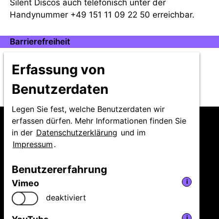
Silent Discos auch telefonisch unter der
Handynummer +49 151 11 09 22 50 erreichbar.
Barrierefreiheit
Infos zur Barrierefreiheit unter dem folgenden
Erfassung von
Link:
Barrierefreiheit
Benutzerdaten
Legen Sie fest, welche Benutzerdaten wir
erfassen dürfen. Mehr Informationen finden Sie
in der
Datenschutzerklärung
und im
Impressum
.
Niedersächsische
Benutzererfahrung
Staatstheater Hannover
Vimeo
i
GmbH
Festival Theaterformen
deaktiviert
Ballhofplatz 5
i