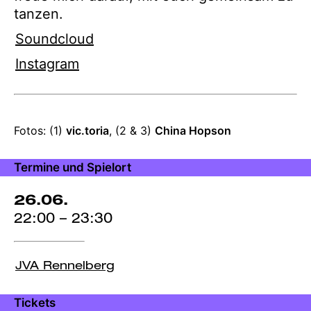
tanzen.
Soundcloud
Instagram
Angaben
Fotos: (1)
vic.toria
, (2 & 3)
China Hopson
zur
Produktion
Termine und Spielort
26.06.
22:00 – 23:30
JVA Rennelberg
Tickets