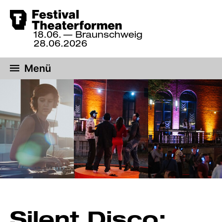
Zum
18.06.
— Braunschweig
Hauptinhalt
18.
28.06.2026
bis
springen
28.
Menü
Juni
2026,
Braunschweig
Silent Disco: