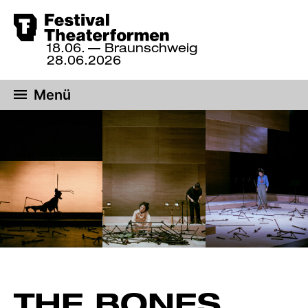
Zum
18.06.
— Braunschweig
Hauptinhalt
18.
28.06.2026
bis
springen
28.
Menü
Juni
2026,
Braunschweig
THE BONES