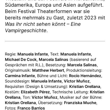
Südamerika, Europa und Asien aufgeführt.
Beim Festival Theaterformen war sie
bereits mehrmals zu Gast, zuletzt 2023 mit
Was ihr nicht sehen könnt – Eine
Vampirgeschichte
.
Angaben
Regie:
Manuela Infante
, Text:
Manuela Infante,
zur
Michael De Cock, Marcela Salinas
(basierend auf
Produktion
Gesprächen mit R.L.), Besetzung:
Marcela Salinas
,
Originalmusik:
Matthew Herbert
, Produktionsleitung:
Carmina Infante
, Bühne und Licht:
Rocío Hernández
,
Sounddesign:
Manuela Infante, Víctor Muñoz
,
Requisiten (Design & Umsetzung):
Kristian Orellana
,
Kostüm:
Elizabeth Pérez
, Technische Leitung:
Kristian
Orellana
, Ton:
Víctor Muñoz
, Musiker auf der Bühne:
Kristian Orellana
, Übersetzung:
Franziska Muche
,
Fotos:
Franco Barrios