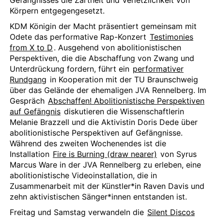
Gefängnisses die Zartheit und Verletzlichkeit von
Körpern entgegengesetzt.
KDM Königin der Macht präsentiert gemeinsam mit
Odete das performative Rap-Konzert
Testimonies
from X to D
. Ausgehend von abolitionistischen
Perspektiven, die die Abschaffung von Zwang und
Unterdrückung fordern, führt ein
performativer
Rundgang
in Kooperation mit der TU Braunschweig
über das Gelände der ehemaligen JVA Rennelberg. Im
Gespräch
Abschaffen! Abolitionistische Perspektiven
auf Gefängnis
diskutieren die Wissenschaftlerin
Melanie Brazzell und die Aktivistin Doris Dede über
abolitionistische Perspektiven auf Gefängnisse.
Während des zweiten Wochenendes ist die
Installation
Fire is Burning (draw nearer)
von Syrus
Marcus Ware in der JVA Rennelberg zu erleben, eine
abolitionistische Videoinstallation, die in
Zusammenarbeit mit der Künstler*in Raven Davis und
zehn aktivistischen Sänger*innen entstanden ist.
Freitag und Samstag verwandeln die
Silent Discos