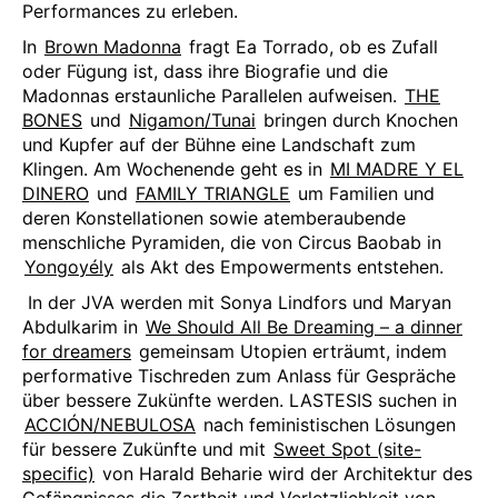
Performances zu erleben.
In
Brown Madonna
fragt Ea Torrado, ob es Zufall
oder Fügung ist, dass ihre Biografie und die
Madonnas erstaunliche Parallelen aufweisen.
THE
BONES
und
Nigamon/Tunai
bringen durch Knochen
und Kupfer auf der Bühne eine Landschaft zum
Klingen. Am Wochenende geht es in
MI MADRE Y EL
DINERO
und
FAMILY TRIANGLE
um Familien und
deren Konstellationen sowie atemberaubende
menschliche Pyramiden, die von Circus Baobab in
Yongoyély
als Akt des Empowerments entstehen.
In der JVA werden mit Sonya Lindfors und Maryan
Abdulkarim in
We Should All Be Dreaming – a dinner
for dreamers
gemeinsam Utopien erträumt, indem
performative Tischreden zum Anlass für Gespräche
über bessere Zukünfte werden. LASTESIS suchen in
ACCIÓN/NEBULOSA
nach feministischen Lösungen
für bessere Zukünfte und mit
Sweet Spot (site-
specific)
von Harald Beharie wird der Architektur des