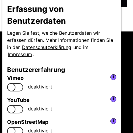
Erfassung von
FAMILY TRIANGLE © Huang Huang Chih
Benutzerdaten
Legen Sie fest, welche Benutzerdaten wir
erfassen dürfen. Mehr Informationen finden Sie
in der
Datenschutzerklärung
und im
Impressum
.
Niedersächsische
Benutzererfahrung
Staatstheater Hannover
Vimeo
i
GmbH
Festival Theaterformen
deaktiviert
Ballhofplatz 5
YouTube
i
30159 Hannover
Fon
+49 511 9999 2500
deaktiviert
welcome@theaterformen.de
OpenStreetMap
i
deaktiviert