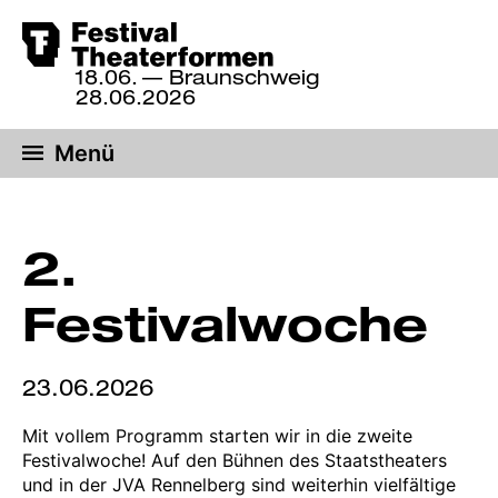
Zum
18.06.
— Braunschweig
Hauptinhalt
18.
28.06.2026
bis
springen
28.
Menü
Juni
2026,
Braunschweig
2.
Festivalwoche
23.06.2026
Mit vollem Programm starten wir in die zweite
Festivalwoche! Auf den Bühnen des Staatstheaters
und in der JVA Rennelberg sind weiterhin vielfältige